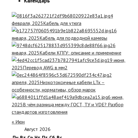
Календарь
4
февраля, 2025
Кабель для утюга
16
января, 2025
Кабель для подводной камеры
26
января, 2025
Кабели КПГУ: описание и применение
19 июня,
2025
Перевод AWG в мм2
2
апреля, 2025
Низкотоксичные кабели LTx –
особенности, нормативы, обзор марок
6 июня,
2025
В чём разница между ГОСТ, ТУ и VDE? Разбор
стандартов изготовления
« Июн
Август 2026
Пн
Вт
Ср
Чт
Пт
Сб
Вс