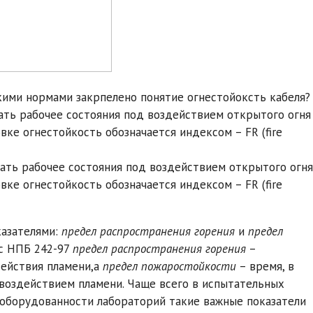
акими нормами закрпелено понятие огнестойоксть кабеля?
ать рабочее состояния под воздействием открытого огня
ке огнестойкость обозначается индексом – FR (fire
ать рабочее состояния под воздействием открытого огня
ке огнестойкость обозначается индексом – FR (fire
казателями:
предел распространения горения
и
предел
 с НПБ 242-97
предел распространения горения
–
действия пламени,а
предел пожаростойкости
– время, в
воздействием пламени. Чаще всего в испытательных
 оборудованности лабораторий такие важные показатели